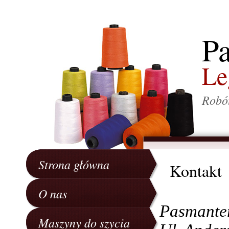
P
Le
Robót
Strona główna
Kontakt
O nas
Pasmante
Maszyny do szycia